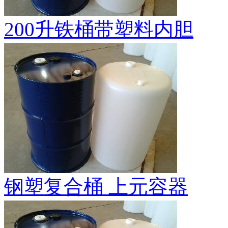
200升铁桶带塑料内胆
钢塑复合桶 上元容器